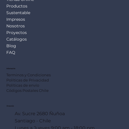
Productos
Sustentable
Impresos
Nosotros
Proyectos
Catálogos
Blog
FAQ
Información
Terminos y Condiciones
Políticas de Privacidad
Políticas de envío
Códigos Postales Chile
Dirección
Av. Sucre 2680 Ñuñoa
Santiago - Chile
Lunes a Jueves 9:00 am - 18:00 pm