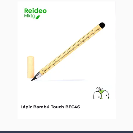
Lápiz Bambú Touch BEC46
Libret