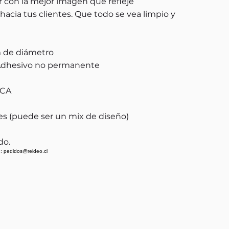
ir con la mejor imagen que refleje
hacia tus clientes. Que todo se vea limpio y
 de diámetro
, Adhesivo no permanente
ICA
s (puede ser un mix de diseño)
do.
: pedidos@reideo.cl