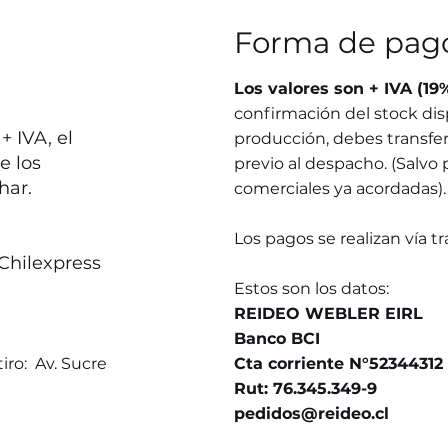
Forma de pag
Los valores son + IVA (19
confirmación del stock dis
 IVA, el
producción, debes transferi
e los
previo al despacho. (Salvo 
har.
comerciales ya acordadas).
Los pagos se realizan vía t
Chilexpress
Estos son los datos:
REIDEO WEBLER EIRL
Banco BCI
iro: Av. Sucre
Cta corriente N°52344312
Rut: 76.345.349-9
pedidos@reideo.cl