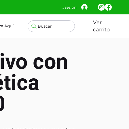
Iniciar sesión
Ver
za Aquí
Buscar
carrito
ivo con
tica
0