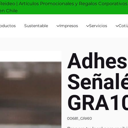
Reideo | Artículos Promocionales y Regalos Corporativos
en Chile
oductos
Sustentable
Impresos
Servicios
Coti
Adhes
Señalé
GRA1
00681_GRA10