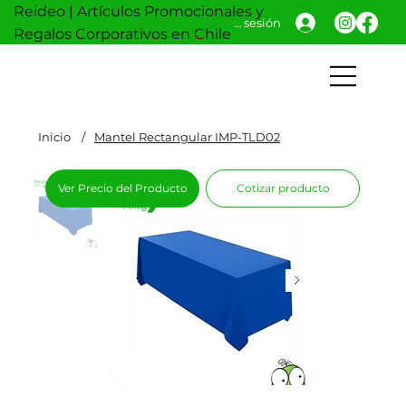
Reideo | Artículos Promocionales y
Iniciar sesión
Regalos Corporativos en Chile
Inicio
/
Mantel Rectangular IMP-TLD02
Ver Precio del Producto
Cotizar producto