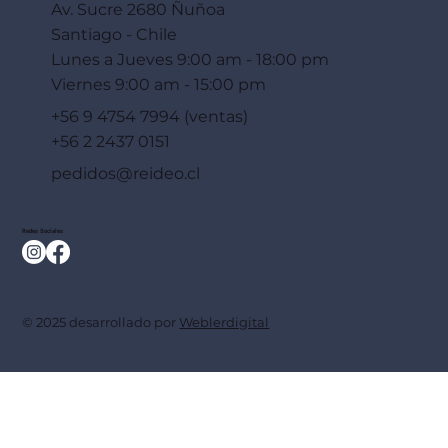
Av. Sucre 2680 Ñuñoa
Santiago - Chile
Lunes a Jueves 9:00 am - 18:00 pm
Viernes 9:00 am - 15:00 pm
+56 9 4754 7994 (ventas)
+56 2 2437 0151
pedidos@reideo.cl
Redes Sociales
© 2025 desarrollado por
Weblerdigital