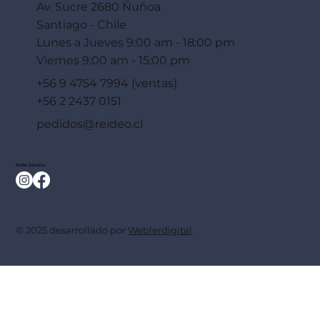
Av. Sucre 2680 Ñuñoa
Santiago - Chile
Lunes a Jueves 9:00 am - 18:00 pm
Viernes 9:00 am - 15:00 pm
+56 9 4754 7994 (ventas)
+56 2 2437 0151
pedidos@reideo.cl
Redes Sociales
© 2025 desarrollado por
Weblerdigital