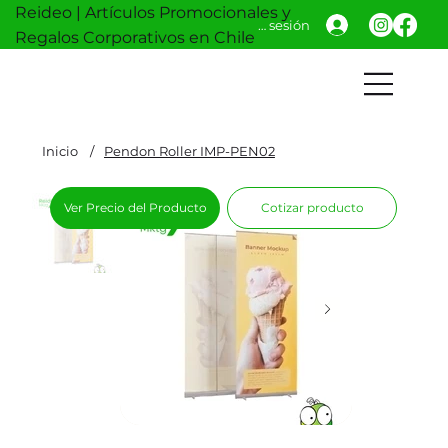
Reideo | Artículos Promocionales y
Iniciar sesión
Regalos Corporativos en Chile
Inicio
/
Pendon Roller IMP-PEN02
Ver Precio del Producto
Cotizar producto