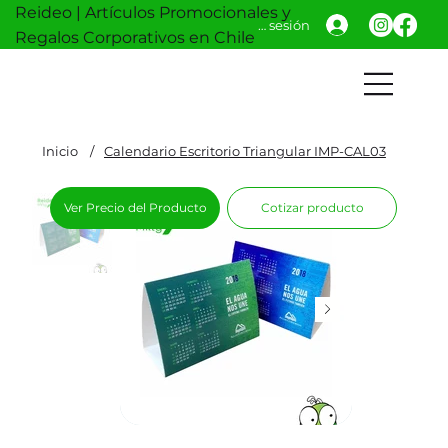
Reideo | Artículos Promocionales y
Iniciar sesión
Regalos Corporativos en Chile
Inicio
/
Calendario Escritorio Triangular IMP-CAL03
Ver Precio del Producto
Cotizar producto