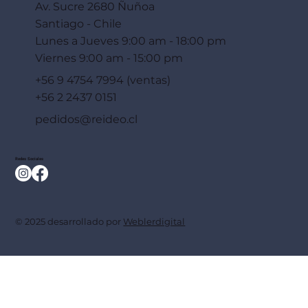
Av. Sucre 2680 Ñuñoa
Santiago - Chile
Lunes a Jueves 9:00 am - 18:00 pm
Viernes 9:00 am - 15:00 pm
+56 9 4754 7994 (ventas)
+56 2 2437 0151
pedidos@reideo.cl
Redes Sociales
© 2025 desarrollado por
Weblerdigital