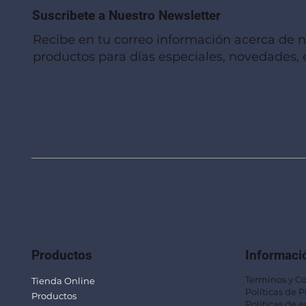
Suscribete a Nuestro Newsletter
Recibe en tu correo información acerca de 
productos para días especiales, novedades, e
Vista rápida
Vista rápida
Vista rápida
Linterna de Muñeca LLA92
Mug Térmico Fibra de Trigo SUS115
Trofeo Vidrio TRO48
Bolsa Pol
Mug Fibra
Trofeo Vi
Productos
Informaci
Terminos y C
Tienda Online
Políticas de 
Productos
Políticas de e