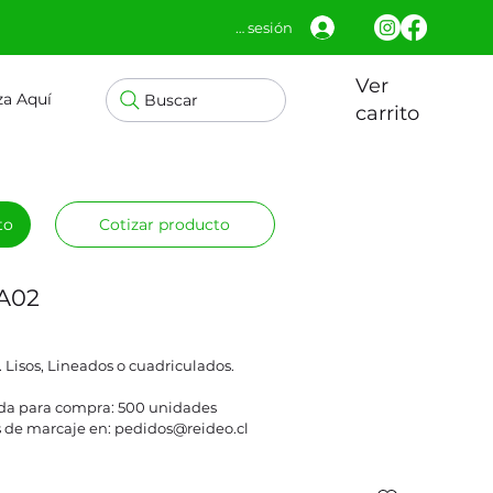
Iniciar sesión
Ver
za Aquí
Buscar
carrito
to
Cotizar producto
RA02
. Lisos, Lineados o cuadriculados.
a para compra: 500 unidades
 de marcaje en: pedidos@reideo.cl