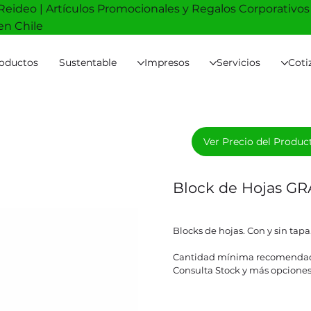
Reideo | Artículos Promocionales y Regalos Corporativos
en Chile
oductos
Sustentable
Impresos
Servicios
Coti
Ver Precio del Produc
Block de Hojas G
Blocks de hojas. Con y sin tapa
Cantidad mínima recomendad
Consulta Stock y más opciones