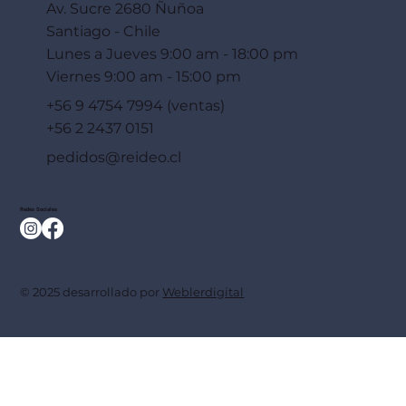
Av. Sucre 2680 Ñuñoa
Santiago - Chile
Lunes a Jueves 9:00 am - 18:00 pm
Viernes 9:00 am - 15:00 pm
+56 9 4754 7994 (ventas)
+56 2 2437 0151
pedidos@reideo.cl
Redes Sociales
© 2025 desarrollado por
Weblerdigital