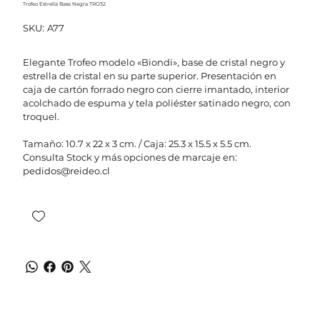
Trofeo Estrella Base Negra TRO32
SKU
SKU:
A77
A77
Elegante Trofeo modelo «Biondi», base de cristal negro y
estrella de cristal en su parte superior. Presentación en
caja de cartón forrado negro con cierre imantado, interior
acolchado de espuma y tela poliéster satinado negro, con
troquel.
Tamaño: 10.7 x 22 x 3 cm. / Caja: 25.3 x 15.5 x 5.5 cm.
Consulta Stock y más opciones de marcaje en:
pedidos@reideo.cl