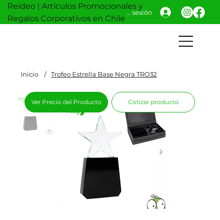
Reideo | Artículos Promocionales y
Iniciar sesión
Regalos Corporativos en Chile
Inicio
/
Trofeo Estrella Base Negra TRO32
Ver Precio del Producto
Cotizar producto