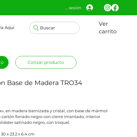
Iniciar sesión
Ver
za Aquí
Buscar
carrito
to
Cotizar producto
 con Base de Madera TRO34
», en madera barnizada y cristal, con base de mármol
 cartón forrado negro con cierre imantado, interior
iéster satinado negro, con troquel.
 30 x 23.2 x 6.4 cm