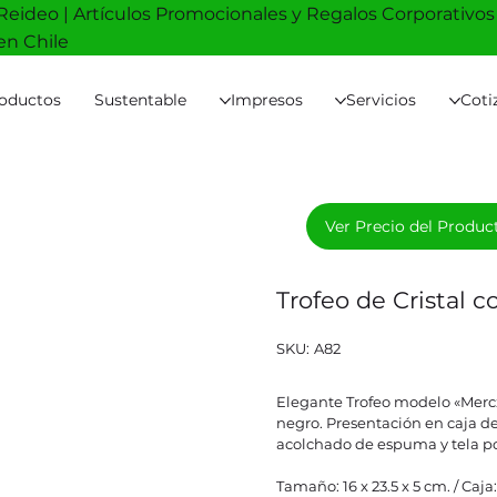
Reideo | Artículos Promocionales y Regalos Corporativos
en Chile
oductos
Sustentable
Impresos
Servicios
Coti
Ver Precio del Produc
Trofeo de Cristal
SKU
SKU:
A82
A82
Elegante Trofeo modelo «Mercx
negro. Presentación en caja de
acolchado de espuma y tela pol
Tamaño: 16 x 23.5 x 5 cm. / Caja: