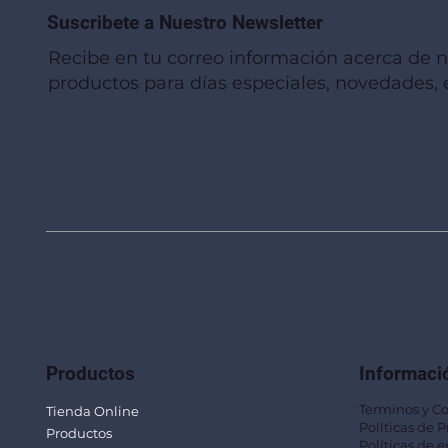
Suscribete a Nuestro Newsletter
Recibe en tu correo información acerca de 
productos para días especiales, novedades, e
Vista rápida
Vista rápida
Vista rápida
Linterna de Muñeca LLA92
Mug Térmico Fibra de Trigo SUS115
Trofeo Vidrio TRO48
Bolsa Pol
Mug Fibra
Trofeo Vi
Productos
Informaci
Terminos y C
Tienda Online
Políticas de 
Productos
Políticas de e