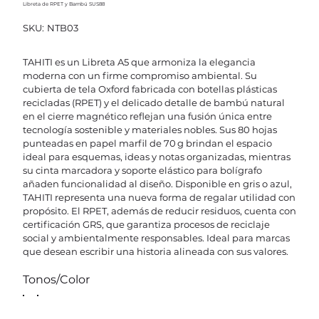
Libreta de RPET y Bambú SUS88
SKU
SKU:
NTB03
NTB03
TAHITI es un Libreta A5 que armoniza la elegancia
moderna con un firme compromiso ambiental. Su
cubierta de tela Oxford fabricada con botellas plásticas
recicladas (RPET) y el delicado detalle de bambú natural
en el cierre magnético reflejan una fusión única entre
tecnología sostenible y materiales nobles. Sus 80 hojas
punteadas en papel marfil de 70 g brindan el espacio
ideal para esquemas, ideas y notas organizadas, mientras
su cinta marcadora y soporte elástico para bolígrafo
añaden funcionalidad al diseño. Disponible en gris o azul,
TAHITI representa una nueva forma de regalar utilidad con
propósito. El RPET, además de reducir residuos, cuenta con
certificación GRS, que garantiza procesos de reciclaje
social y ambientalmente responsables. Ideal para marcas
que desean escribir una historia alineada con sus valores.
Tonos/Color