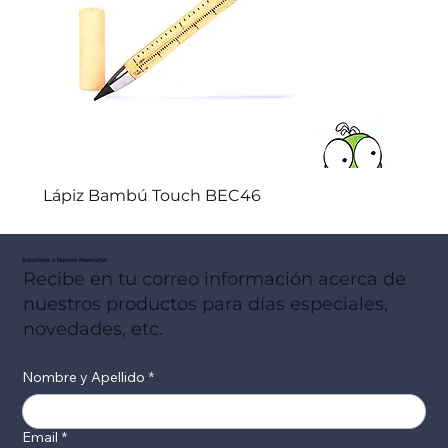
Lápiz Bambú Touch BEC46
Suscribete a Nuestro Newsletter
Recibe en tu correo información acerca de
nuestros productos para días especiales,
novedades, etc.
Nombre y Apellido
*
Email
*