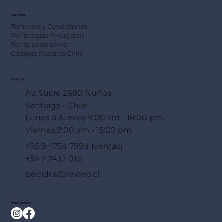
Información
Terminos y Condiciones
Políticas de Privacidad
Políticas de envío
Códigos Postales Chile
Dirección
Av. Sucre 2680 Ñuñoa
Santiago - Chile
Lunes a Jueves 9:00 am - 18:00 pm
Viernes 9:00 am - 15:00 pm
+56 9 4754 7994 (ventas)
+56 2 2437 0151
pedidos@reideo.cl
Redes Sociales