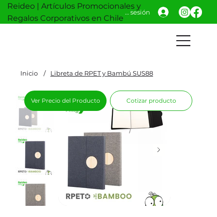
Reideo | Artículos Promocionales y
Iniciar sesión
Regalos Corporativos en Chile
Inicio
/
Libreta de RPET y Bambú SUS88
Ver Precio del Producto
Cotizar producto