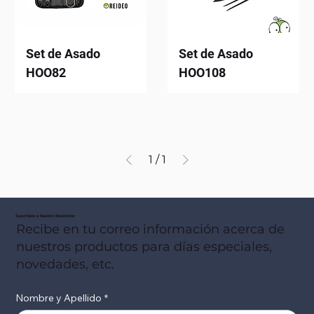
Set de Asado
Set de Asado
HOO82
HOO108
1
/
1
Suscribete a Nuestro Newsletter
Recibe en tu correo información acerca de
nuestros productos para días especiales,
novedades, etc.
Nombre y Apellido
*