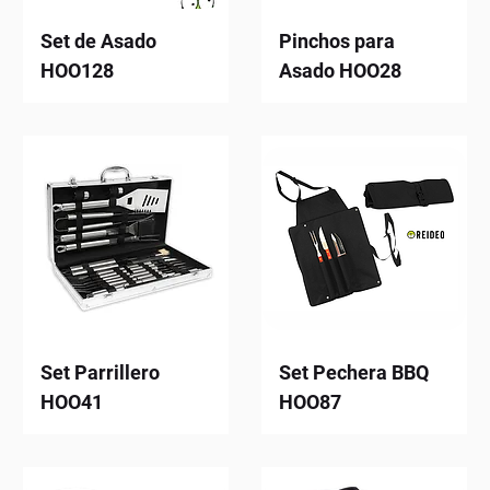
Set de Asado
Pinchos para
HOO128
Asado HOO28
Set Parrillero
Set Pechera BBQ
HOO41
HOO87