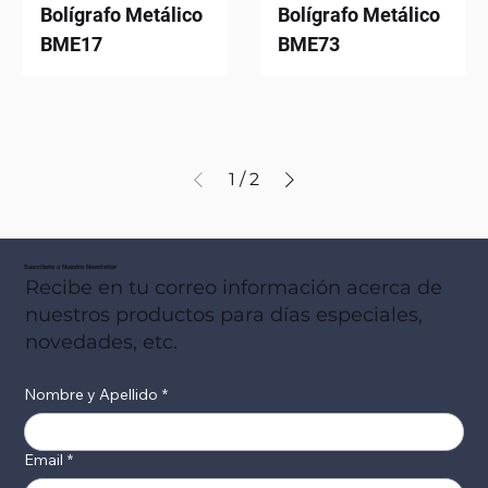
Bolígrafo Metálico
Bolígrafo Metálico
BME17
BME73
1
/
2
Suscribete a Nuestro Newsletter
Recibe en tu correo información acerca de
nuestros productos para días especiales,
novedades, etc.
Nombre y Apellido
*
Email
*