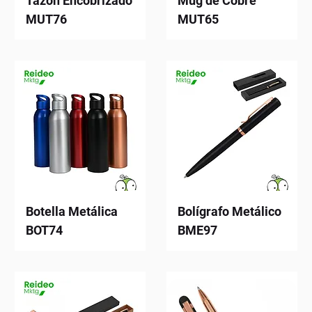
Tazón Encobrizado
Mug de Cobre
MUT76
MUT65
Botella Metálica
Bolígrafo Metálico
BOT74
BME97