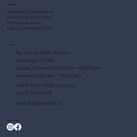
Información
Terminos y Condiciones
Políticas de Privacidad
Políticas de envío
Códigos Postales Chile
Dirección
Av. Sucre 2680 Ñuñoa
Santiago - Chile
Lunes a Jueves 9:00 am - 18:00 pm
Viernes 9:00 am - 15:00 pm
+56 9 4754 7994 (ventas)
+56 2 2437 0151
pedidos@reideo.cl
Redes Sociales