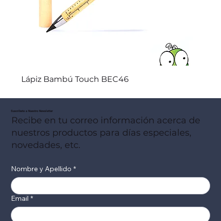
Lápiz Bambú Touch BEC46
Suscribete a Nuestro Newsletter
Recibe en tu correo información acerca de
nuestros productos para días especiales,
novedades, etc.
Nombre y Apellido
*
Email
*