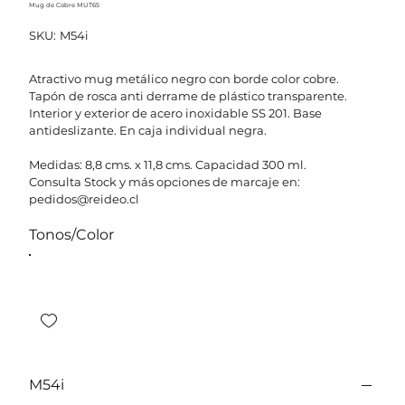
Mug de Cobre MUT65
SKU
SKU:
M54i
M54i
Atractivo mug metálico negro con borde color cobre.
Tapón de rosca anti derrame de plástico transparente.
Interior y exterior de acero inoxidable SS 201. Base
antideslizante. En caja individual negra.
Medidas: 8,8 cms. x 11,8 cms. Capacidad 300 ml.
Consulta Stock y más opciones de marcaje en:
pedidos@reideo.cl
Tonos/Color
M54i