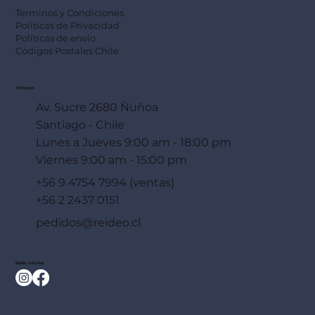
Terminos y Condiciones
Políticas de Privacidad
Políticas de envío
Códigos Postales Chile
Dirección
Av. Sucre 2680 Ñuñoa
Santiago - Chile
Lunes a Jueves 9:00 am - 18:00 pm
Viernes 9:00 am - 15:00 pm
+56 9 4754 7994 (ventas)
+56 2 2437 0151
pedidos@reideo.cl
Redes Sociales