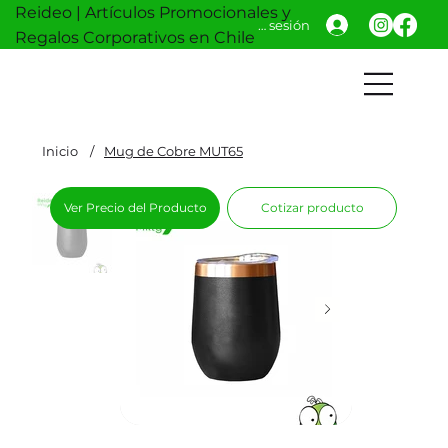
Reideo | Artículos Promocionales y
Iniciar sesión
Regalos Corporativos en Chile
Inicio
/
Mug de Cobre MUT65
Ver Precio del Producto
Cotizar producto