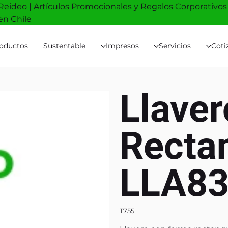
Reideo | Artículos Promocionales y Regalos Corporativos
en Chile
oductos
Sustentable
Impresos
Servicios
Coti
Llave
Recta
LLA8
T755