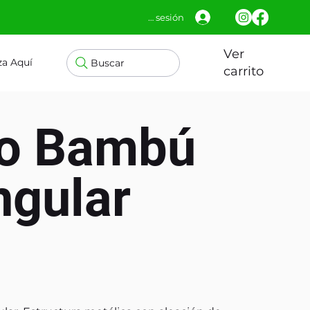
Iniciar sesión
Ver
za Aquí
Buscar
carrito
ro Bambú
ngular
3