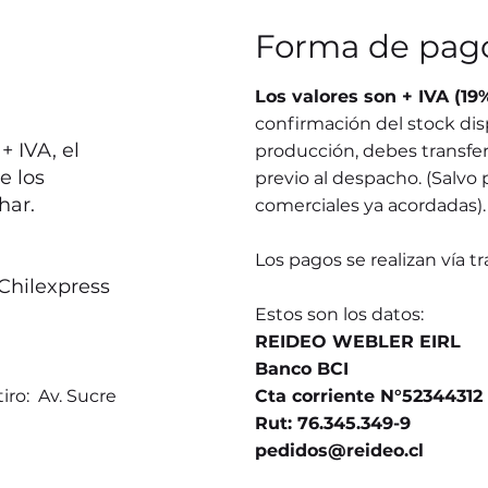
Forma de pag
Los valores son + IVA (19
confirmación del stock dis
 IVA, el
producción, debes transferi
e los
previo al despacho. (Salvo 
har.
comerciales ya acordadas).
Los pagos se realizan vía t
Chilexpress
Estos son los datos:
REIDEO WEBLER EIRL
Banco BCI
iro: Av. Sucre
Cta corriente N°52344312
Rut: 76.345.349-9
pedidos@reideo.cl