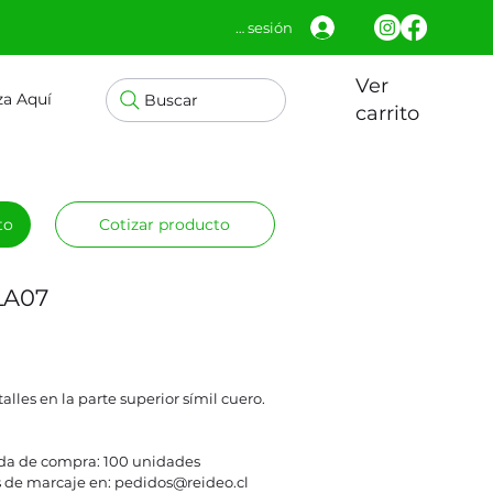
Iniciar sesión
Ver
za Aquí
Buscar
carrito
to
Cotizar producto
LA07
lles en la parte superior símil cuero.
a de compra: 100 unidades
 de marcaje en: pedidos@reideo.cl