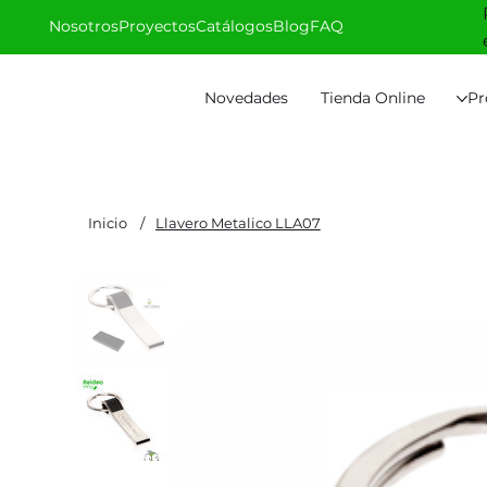
Nosotros
Proyectos
Catálogos
Blog
FAQ
Novedades
Tienda Online
Pr
Inicio
/
Llavero Metalico LLA07