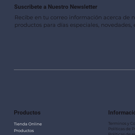
Suscribete a Nuestro Newsletter
Recibe en tu correo información acerca de 
productos para días especiales, novedades, e
Vista rápida
Vista rápida
Vista rápida
Linterna de Muñeca LLA92
Mug Térmico Fibra de Trigo SUS115
Trofeo Vidrio TRO48
Bolsa Pol
Mug Fibra
Trofeo Vi
Productos
Informaci
Terminos y C
Tienda Online
Políticas de 
Productos
Políticas de e