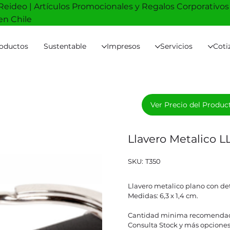
Reideo | Artículos Promocionales y Regalos Corporativos
en Chile
oductos
Sustentable
Impresos
Servicios
Coti
Ver Precio del Produc
Llavero Metalico L
SKU
SKU:
T350
T350
Llavero metalico plano con deta
Medidas: 6,3 x 1,4 cm.
Cantidad minima recomendad
Consulta Stock y más opciones