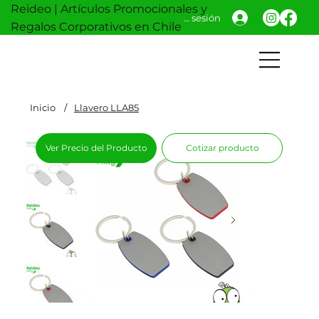
Reideo | Artículos Promocionales y
Iniciar sesión
Regalos Corporativos en Chile
Inicio
/
Llavero LLA85
Ver Precio del Producto
Cotizar producto