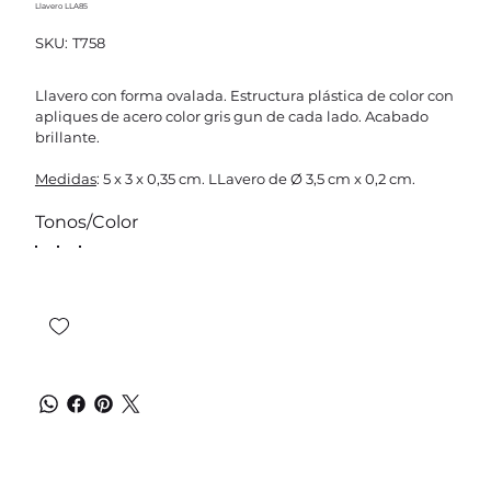
Llavero LLA85
SKU
SKU:
T758
T758
Llavero con forma ovalada. Estructura plástica de color con
apliques de acero color gris gun de cada lado. Acabado
brillante.
Medidas
: 5 x 3 x 0,35 cm. LLavero de Ø 3,5 cm x 0,2 cm.
Tonos/Color