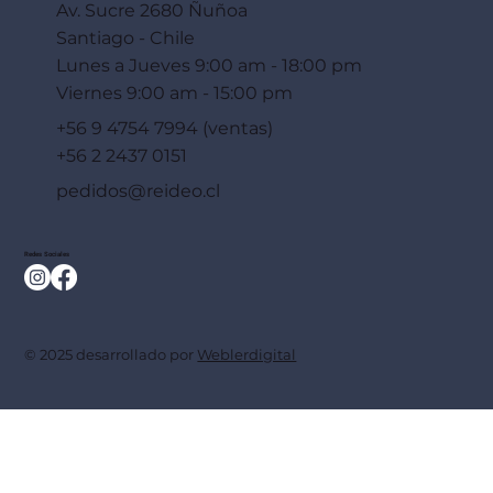
Av. Sucre 2680 Ñuñoa
Santiago - Chile
Lunes a Jueves 9:00 am - 18:00 pm
Viernes 9:00 am - 15:00 pm
+56 9 4754 7994 (ventas)
+56 2 2437 0151
pedidos@reideo.cl
Redes Sociales
© 2025 desarrollado por
Weblerdigital