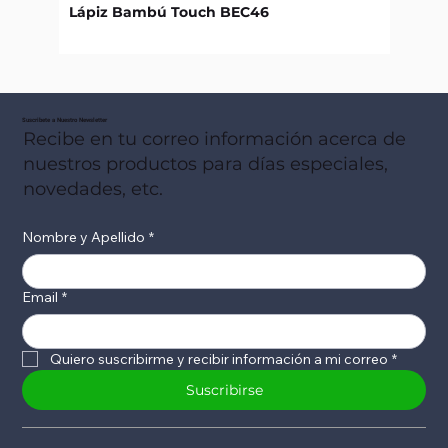
Lápiz Bambú Touch BEC46
Libret
Suscribete a Nuestro Newsletter
Recibe en tu correo información acerca de
nuestros productos para días especiales,
novedades, etc.
Nombre y Apellido
*
Email
*
Quiero suscribirme y recibir información a mi correo
*
Suscribirse