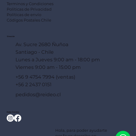
Terminos y Condiciones
Políticas de Privacidad
Políticas de envío
Códigos Postales Chile
Dirección
Av. Sucre 2680 Ñuñoa
Santiago - Chile
Lunes a Jueves 9:00 am - 18:00 pm
Viernes 9:00 am - 15:00 pm
+56 9 4754 7994 (ventas)
+56 2 2437 0151
pedidos@reideo.cl
Redes Sociales
Hola, para poder ayudarte
por favor describe en