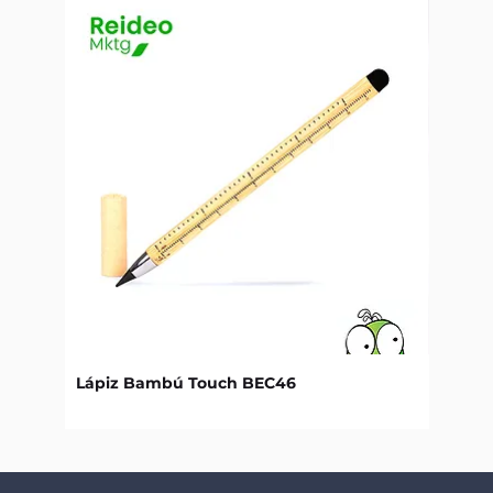
Lápiz Bambú Touch BEC46
Libret