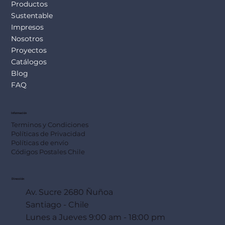
Productos
Sustentable
Impresos
Nosotros
Proyectos
Catálogos
Blog
FAQ
Información
Terminos y Condiciones
Políticas de Privacidad
Políticas de envío
Códigos Postales Chile
Dirección
Av. Sucre 2680 Ñuñoa
Santiago - Chile
Lunes a Jueves 9:00 am - 18:00 pm