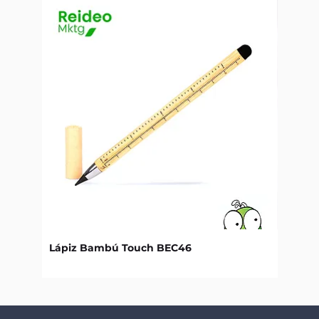
Lápiz Bambú Touch BEC46
Libret