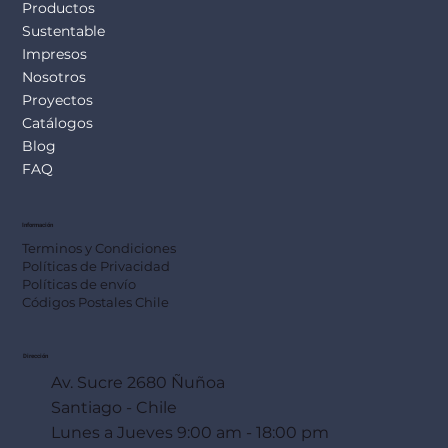
Productos
Sustentable
Impresos
Nosotros
Proyectos
Catálogos
Blog
FAQ
Información
Terminos y Condiciones
Políticas de Privacidad
Políticas de envío
Códigos Postales Chile
Dirección
Av. Sucre 2680 Ñuñoa
Santiago - Chile
Lunes a Jueves 9:00 am - 18:00 pm