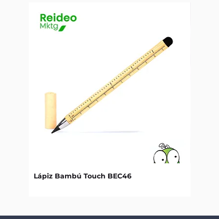
Lápiz Bambú Touch BEC46
Libret