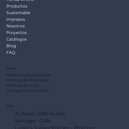
Productos
Sustentable
Impresos
Nosotros
Proyectos
Catálogos
Blog
FAQ
Información
Terminos y Condiciones
Políticas de Privacidad
Políticas de envío
Códigos Postales Chile
Dirección
Av. Sucre 2680 Ñuñoa
Santiago - Chile
Lunes a Jueves 9:00 am - 18:00 pm