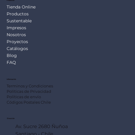
Productos
Tienda Online
Productos
Sustentable
Impresos
Nosotros
Proyectos
Catálogos
Blog
FAQ
Información
Terminos y Condiciones
Políticas de Privacidad
Políticas de envío
Códigos Postales Chile
Dirección
Av. Sucre 2680 Ñuñoa
Santiago - Chile