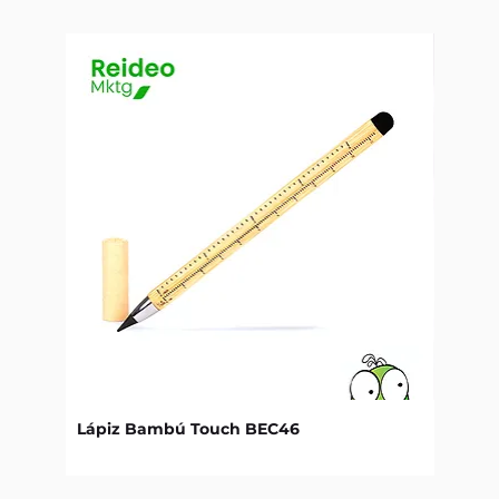
Lápiz Bambú Touch BEC46
Libret