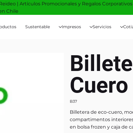
Reideo | Artículos Promocionales y Regalos Corporativos
en Chile
oductos
Sustentable
Impresos
Servicios
Coti
Billet
Cuero
B37
Billetera de eco-cuero, m
compartimentos interiores,
en bolsa frozen y caja de 