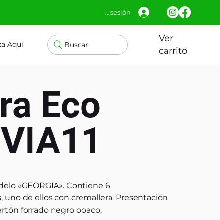
Iniciar sesión
Ver
za Aquí
Buscar
carrito
era Eco
 VIA11
odelo «GEORGIA». Contiene 6
 uno de ellos con cremallera. Presentación
cartón forrado negro opaco.