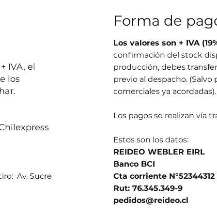
Forma de pag
Los valores son + IVA (19
confirmación del stock dis
 IVA, el
producción, debes transferi
e los
previo al despacho. (Salvo 
har.
comerciales ya acordadas).
Los pagos se realizan vía t
Chilexpress
Estos son los datos:
REIDEO WEBLER EIRL
Banco BCI
iro: Av. Sucre
Cta corriente N°52344312
Rut: 76.345.349-9
pedidos@reideo.cl