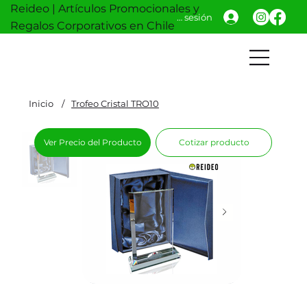
Reideo | Artículos Promocionales y
Iniciar sesión
Regalos Corporativos en Chile
Inicio
/
Trofeo Cristal TRO10
Ver Precio del Producto
Cotizar producto