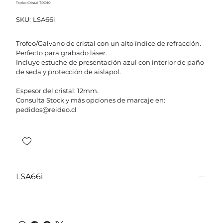
Trofeo Cristal TRO10
SKU
SKU:
LSA66i
LSA66i
Trofeo/Galvano de cristal con un alto índice de refracción.
Perfecto para grabado láser.
Incluye estuche de presentación azul con interior de paño
de seda y protección de aislapol.
Espesor del cristal: 12mm.
Consulta Stock y más opciones de marcaje en:
pedidos@reideo.cl
LSA66i