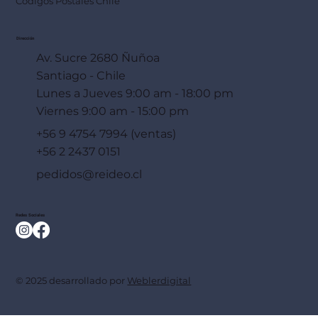
Códigos Postales Chile
Dirección
Av. Sucre 2680 Ñuñoa
Santiago - Chile
Lunes a Jueves 9:00 am - 18:00 pm
Viernes 9:00 am - 15:00 pm
+56 9 4754 7994 (ventas)
+56 2 2437 0151
pedidos@reideo.cl
Redes Sociales
© 2025 desarrollado por
Weblerdigital