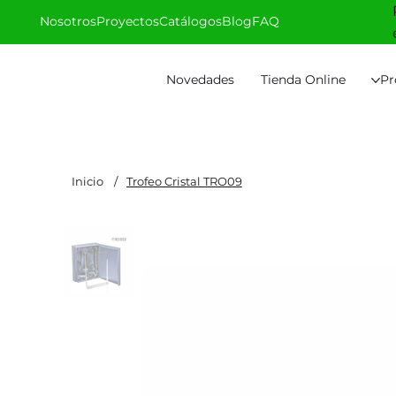
Nosotros
Proyectos
Catálogos
Blog
FAQ
Novedades
Tienda Online
Pr
Inicio
/
Trofeo Cristal TRO09