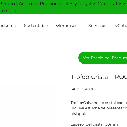
Reideo | Artículos Promocionales y Regalos Corporativos
en Chile
oductos
Sustentable
Impresos
Servicios
Coti
Ver Precio del Produc
Trofeo Cristal TRO
SKU
SKU:
LSA80i
LSA80i
Trofeo/Galvano de cristal con u
Incluye estuche de presentació
aislapol.
Espesor del cristal: 30mm.