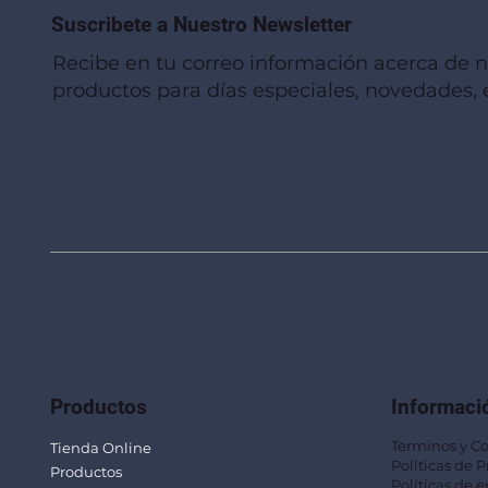
Suscribete a Nuestro Newsletter
Recibe en tu correo información acerca de 
productos para días especiales, novedades, e
Vista rápida
Vista rápida
Vista rápida
Linterna de Muñeca LLA92
Mug Térmico Fibra de Trigo SUS115
Trofeo Vidrio TRO48
Bolsa Pol
Mug Fibra
Trofeo Vi
Productos
Informaci
Terminos y C
Tienda Online
Políticas de 
Productos
Políticas de e