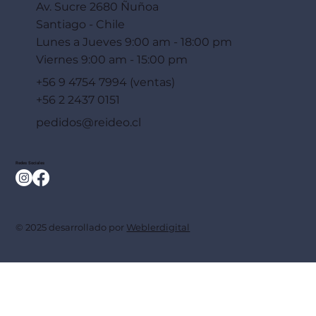
Av. Sucre 2680 Ñuñoa
Santiago - Chile
Lunes a Jueves 9:00 am - 18:00 pm
Viernes 9:00 am - 15:00 pm
+56 9 4754 7994 (ventas)
+56 2 2437 0151
pedidos@reideo.cl
Redes Sociales
© 2025 desarrollado por
Weblerdigital