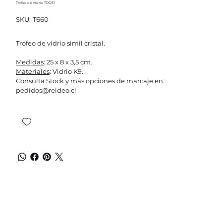
Trofeo de Vidrio TRO31
SKU
SKU:
T660
T660
Trofeo de vidrio simil cristal.
Medidas
: 25 x 8 x 3,5 cm.
Materiales
: Vidrio K9.
Consulta Stock y más opciones de marcaje en:
pedidos@reideo.cl