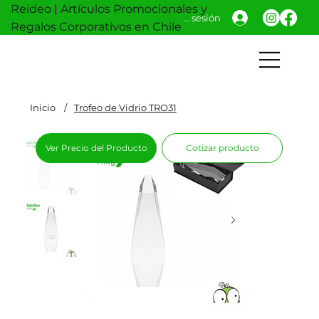
Reideo | Artículos Promocionales y
Iniciar sesión
Regalos Corporativos en Chile
Inicio
/
Trofeo de Vidrio TRO31
Ver Precio del Producto
Cotizar producto