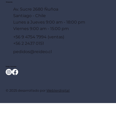
Dirección
Av. Sucre 2680 Ñuñoa
Santiago - Chile
Lunes a Jueves 9:00 am - 18:00 pm
Viernes 9:00 am - 15:00 pm
+56 9 4754 7994 (ventas)
+56 2 2437 0151
pedidos@reideo.cl
Redes Sociales
© 2025 desarrollado por
Weblerdigital