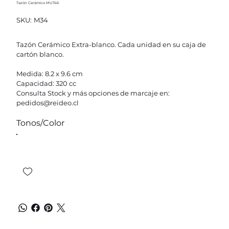
Tazón Cerámico MUT46
SKU
SKU:
M34
M34
Tazón Cerámico Extra-blanco. Cada unidad en su caja de
cartón blanco.
Medida: 8.2 x 9.6 cm
Capacidad: 320 cc
Consulta Stock y más opciones de marcaje en:
pedidos@reideo.cl
Tonos/Color