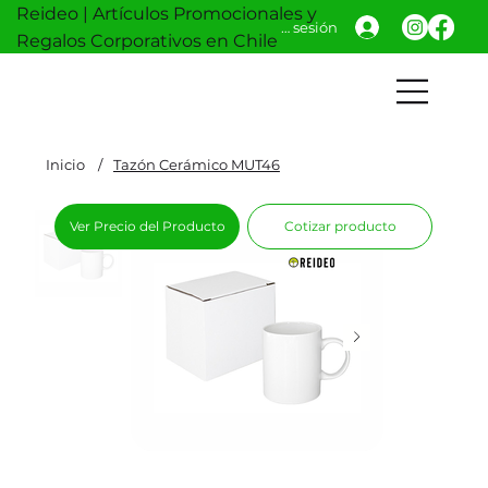
Reideo | Artículos Promocionales y
Iniciar sesión
Regalos Corporativos en Chile
Inicio
/
Tazón Cerámico MUT46
Ver Precio del Producto
Cotizar producto