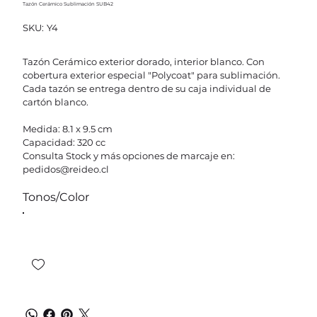
Tazón Cerámico Sublimación SUB42
SKU
SKU:
Y4
Y4
Tazón Cerámico exterior dorado, interior blanco. Con
cobertura exterior especial "Polycoat" para sublimación.
Cada tazón se entrega dentro de su caja individual de
cartón blanco.
Medida: 8.1 x 9.5 cm
Capacidad: 320 cc
Consulta Stock y más opciones de marcaje en:
pedidos@reideo.cl
Tonos/Color