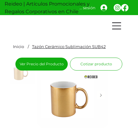
Reideo | Artículos Promocionales y
Iniciar sesión
Regalos Corporativos en Chile
Inicio
/
Tazón Cerámico Sublimación SUB42
Ver Precio del Producto
Cotizar producto