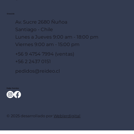
Dirección
Av. Sucre 2680 Ñuñoa
Santiago - Chile
Lunes a Jueves 9:00 am - 18:00 pm
Viernes 9:00 am - 15:00 pm
+56 9 4754 7994 (ventas)
+56 2 2437 0151
pedidos@reideo.cl
Redes Sociales
© 2025 desarrollado por
Weblerdigital