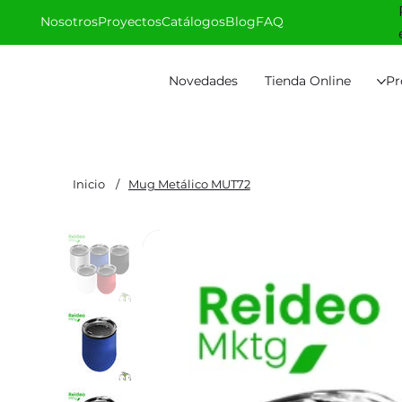
Nosotros
Proyectos
Catálogos
Blog
FAQ
Novedades
Tienda Online
Pr
Inicio
/
Mug Metálico MUT72