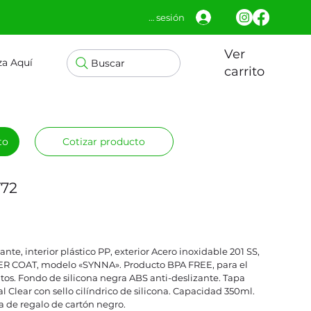
Iniciar sesión
Ver
za Aquí
Buscar
carrito
to
Cotizar producto
T72
te, interior plástico PP, exterior Acero inoxidable 201 SS,
ER COAT, modelo «SYNNA». Producto BPA FREE, para el
tos. Fondo de silicona negra ABS anti-deslizante. Tapa
l Clear con sello cilíndrico de silicona. Capacidad 350ml.
a de regalo de cartón negro.