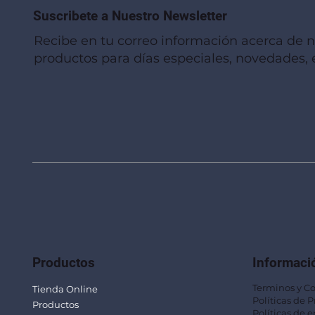
Suscribete a Nuestro Newsletter
Recibe en tu correo información acerca de 
productos para días especiales, novedades, e
Vista rápida
Vista rápida
Vista rápida
Linterna de Muñeca LLA92
Mug Térmico Fibra de Trigo SUS115
Trofeo Vidrio TRO48
Bolsa Pol
Mug Fibra
Trofeo Vi
Productos
Informaci
Terminos y C
Tienda Online
Políticas de 
Productos
Políticas de e