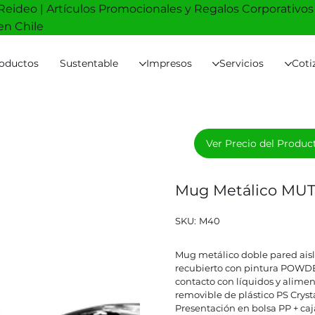
Reideo | Artículos Promocionales y Regalos Corporativos
en Chile
oductos
Sustentable
Impresos
Servicios
Coti
Ver Precio del Produc
Mug Metálico MU
SKU
SKU:
M40
M40
Mug metálico doble pared aislan
recubierto con pintura POWD
contacto con líquidos y alimen
removible de plástico PS Crysta
Presentación en bolsa PP + caj