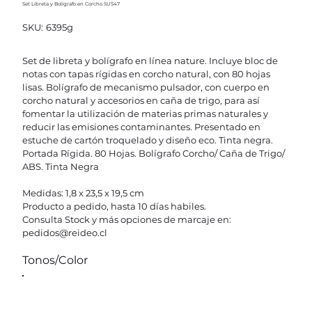
Set Libreta y Bolígrafo en Corcho SUS47
SKU
SKU:
6395g
6395g
Set de libreta y bolígrafo en línea nature. Incluye bloc de
notas con tapas rígidas en corcho natural, con 80 hojas
lisas. Bolígrafo de mecanismo pulsador, con cuerpo en
corcho natural y accesorios en caña de trigo, para así
fomentar la utilización de materias primas naturales y
reducir las emisiones contaminantes. Presentado en
estuche de cartón troquelado y diseño eco. Tinta negra.
Portada Rígida. 80 Hojas. Bolígrafo Corcho/ Caña de Trigo/
ABS. Tinta Negra
Medidas: 1,8 x 23,5 x 19,5 cm
Producto a pedido, hasta 10 días habiles.
Consulta Stock y más opciones de marcaje en:
pedidos@reideo.cl
Tonos/Color