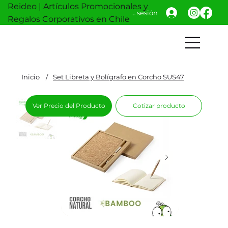
Reideo | Artículos Promocionales y
Iniciar sesión
Regalos Corporativos en Chile
Inicio
/
Set Libreta y Bolígrafo en Corcho SUS47
Ver Precio del Producto
Cotizar producto