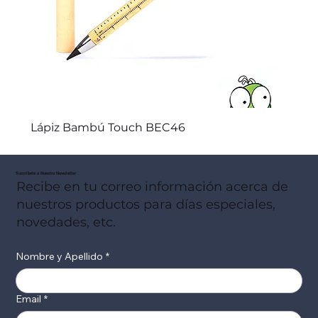
Lápiz Bambú Touch BEC46
Suscribete a Nuestro Newsletter
Recibe en tu correo información acerca de
nuestros productos para días especiales,
novedades, etc.
Nombre y Apellido
*
Email
*