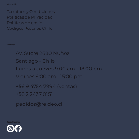
Información
Terminos y Condiciones
Políticas de Privacidad
Políticas de envío
Códigos Postales Chile
Dirección
Av. Sucre 2680 Ñuñoa
Santiago - Chile
Lunes a Jueves 9:00 am - 18:00 pm
Viernes 9:00 am - 15:00 pm
+56 9 4754 7994 (ventas)
+56 2 2437 0151
pedidos@reideo.cl
Redes Sociales