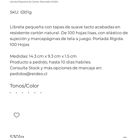
Libreta Pequeña de Cartón Reciclado SUS24
SKU
SKU:
5301g
5301g
Libreta pequeña con tapas de suave tacto acabadas en
resistente cartón natural. De 100 hojas lisas, con elástico de
sujeción y marcapáginas de tela a juego. Portada Rígida.
100 Hojas
Medidas: 14.3 cm x 9.3 cm x 1.5 cm
Producto a pedido, hasta 10 días habiles.
Consulta Stock y más opciones de marcaje en:
pedidos@reideo.cl
Tonos/Color
5301g