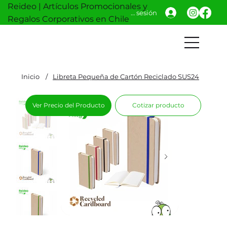
Reideo | Artículos Promocionales y
Iniciar sesión
Regalos Corporativos en Chile
Inicio
/
Libreta Pequeña de Cartón Reciclado SUS24
Ver Precio del Producto
Cotizar producto