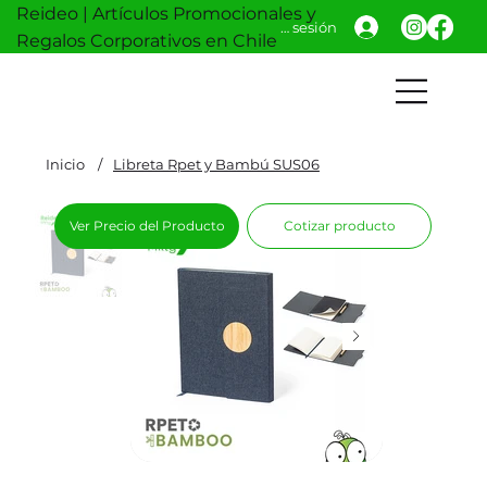
Reideo | Artículos Promocionales y
Iniciar sesión
Regalos Corporativos en Chile
Inicio
/
Libreta Rpet y Bambú SUS06
Ver Precio del Producto
Cotizar producto