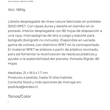
Libreta Rpet y Bambú SUS06
SKU
SKU:
1893g
1893g
Libreta desplegable de línea nature fabricado en poliéster
300D RPET. Con tapas duras y detalle en bambú en la
portada. Interior desplegable con 80 hojas de disposición a
una raya, marcapáginas de tela a juego y soporte para
bolígrafo (bolígrafo no incluido). Disponible en variada
gama de colores, con distintivo RPET en la contraportada.
El material RPET se elabora a partir de plástico reciclado,
para así fomentar la reutilización de residuos plásticos y
ayudar a la sostenibilidad del planeta. Portada Rígida. 80
Hojas
Medidas: 21 x 16.5 x 1.7 cm
Producto a pedido, hasta 10 días habiles.
Consulta Stock y más opciones de marcaje en:
pedidos@reideo.cl
Tonos/Color