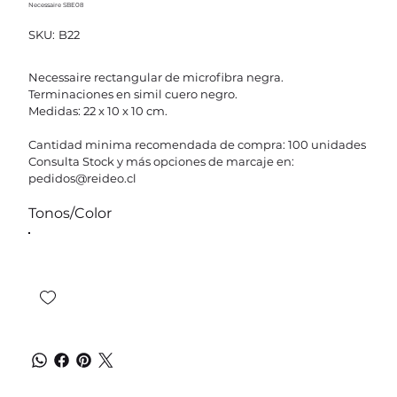
Necessaire SBE08
SKU
SKU:
B22
B22
Necessaire rectangular de microfibra negra.
Terminaciones en simil cuero negro.
Medidas: 22 x 10 x 10 cm.
Cantidad minima recomendada de compra: 100 unidades
Consulta Stock y más opciones de marcaje en:
pedidos@reideo.cl
Tonos/Color