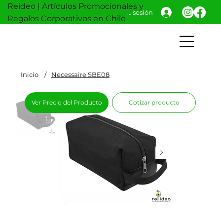
Reideo | Artículos Promocionales y
Iniciar sesión
Regalos Corporativos en Chile
Inicio
/
Necessaire SBE08
Ver Precio del Producto
Cotizar producto