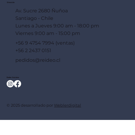
Dirección
Av. Sucre 2680 Ñuñoa
Santiago - Chile
Lunes a Jueves 9:00 am - 18:00 pm
Viernes 9:00 am - 15:00 pm
+56 9 4754 7994 (ventas)
+56 2 2437 0151
pedidos@reideo.cl
Redes Sociales
© 2025 desarrollado por
Weblerdigital