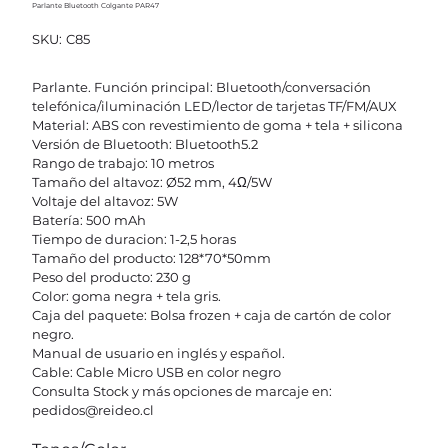
Parlante Bluetooth Colgante PAR47
SKU
SKU:
C85
C85
Parlante. Función principal: Bluetooth/conversación
telefónica/iluminación LED/lector de tarjetas TF/FM/AUX
Material: ABS con revestimiento de goma + tela + silicona
Versión de Bluetooth: Bluetooth5.2
Rango de trabajo: 10 metros
Tamaño del altavoz: Ø52 mm, 4Ω/5W
Voltaje del altavoz: 5W
Batería: 500 mAh
Tiempo de duracion: 1-2,5 horas
Tamaño del producto: 128*70*50mm
Peso del producto: 230 g
Color: goma negra + tela gris.
Caja del paquete: Bolsa frozen + caja de cartón de color
negro.
Manual de usuario en inglés y español.
Cable: Cable Micro USB en color negro
Consulta Stock y más opciones de marcaje en:
pedidos@reideo.cl