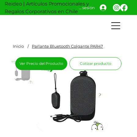
Reideo | Artículos Promocionales y
Iniciar sesión
Regalos Corporativos en Chile
Inicio
/
Parlante Bluetooth Colgante PAR47
Ver Precio del Producto
Cotizar producto