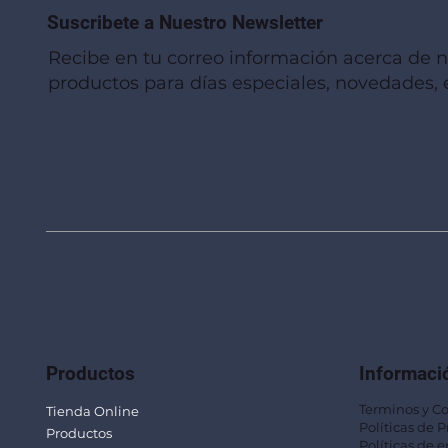
Suscribete a Nuestro Newsletter
Recibe en tu correo información acerca de 
productos para días especiales, novedades, e
Vista rápida
Vista rápida
Vista rápida
Linterna de Muñeca LLA92
Mug Térmico Fibra de Trigo SUS115
Trofeo Vidrio TRO48
Bolsa Pol
Mug Fibra
Trofeo Vi
Productos
Informaci
Terminos y C
Tienda Online
Políticas de 
Productos
Políticas de e