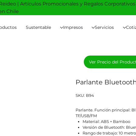
Reideo | Artículos Promocionales y Regalos Corporativos
en Chile
oductos
Sustentable
Impresos
Servicios
Coti
Ver Precio del Produc
Parlante Bluetoo
SKU
SKU:
B94
B94
Parlante. Función principal: B
TF/USB/FM
Material: ABS + Bamboo
Versión de Bluetooth: Blue
Rango de trabajo: 10 metro