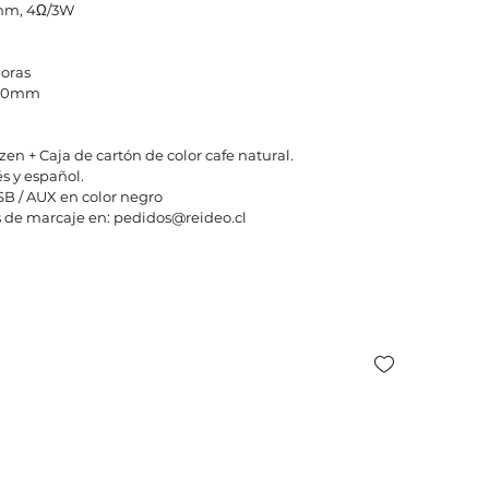
 mm, 4Ω/3W
horas
*60mm
zen + Caja de cartón de color cafe natural.
s y español.
SB / AUX en color negro
 de marcaje en: pedidos@reideo.cl