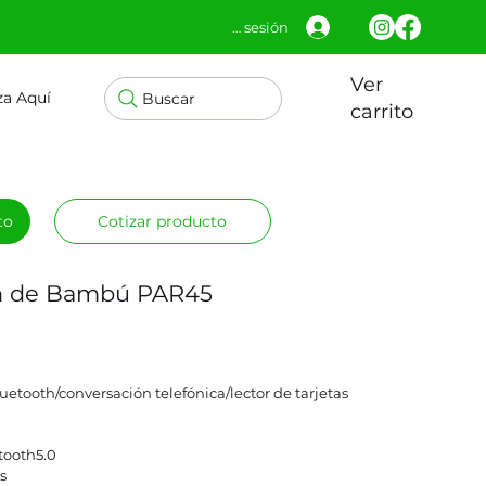
Iniciar sesión
Ver
za Aquí
Buscar
carrito
to
Cotizar producto
th de Bambú PAR45
luetooth/conversación telefónica/lector de tarjetas
tooth5.0
s