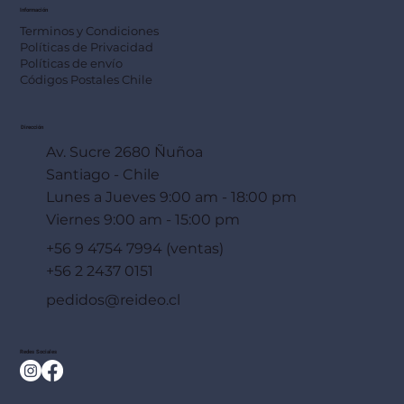
Información
Terminos y Condiciones
Políticas de Privacidad
Políticas de envío
Códigos Postales Chile
Dirección
Av. Sucre 2680 Ñuñoa
Santiago - Chile
Lunes a Jueves 9:00 am - 18:00 pm
Viernes 9:00 am - 15:00 pm
+56 9 4754 7994 (ventas)
+56 2 2437 0151
pedidos@reideo.cl
Redes Sociales