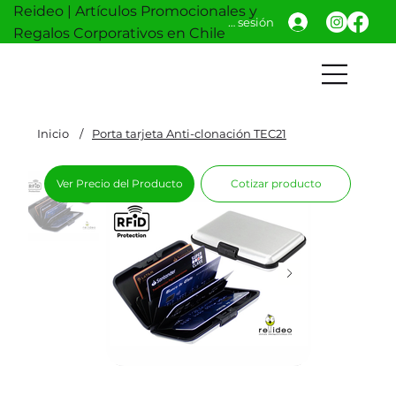
Reideo | Artículos Promocionales y
Iniciar sesión
Regalos Corporativos en Chile
Inicio
/
Porta tarjeta Anti-clonación TEC21
Ver Precio del Producto
Cotizar producto