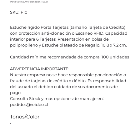
Porta tarjeta Anti-clonación TEC21
SKU
SKU:
F10
F10
Estuche rígido Porta Tarjetas (tamaño Tarjeta de Crédito)
con protección anti-clonación o Escaneo RFID. Capacidad
interior para 6 Tarjetas. Presentación en bolsa de
polipropileno y Estuche plateado de Regalo. 10.8 x 7.2 cm.
Cantidad mínima recomendada de compra: 100 unidades
ADVERTENCIA IMPORTANTE:
Nuestra empresa no se hace responsable por clonación o
fraude de tarjetas de crédito o débito. Es responsabilidad
del usuario el debido cuidado de sus documentos de
pago.
Consulta Stock y más opciones de marcaje en:
pedidos@reideo.cl
Tonos/Color