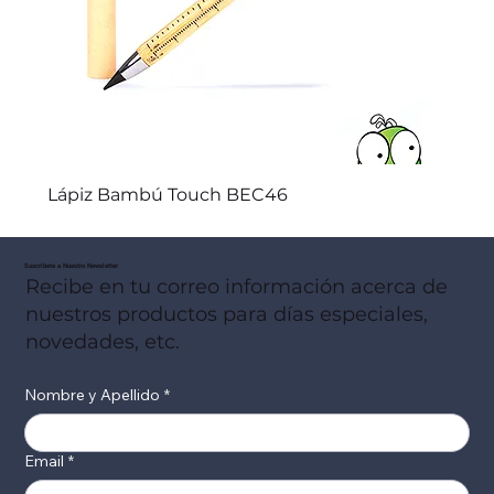
Lápiz Bambú Touch BEC46
Suscribete a Nuestro Newsletter
Recibe en tu correo información acerca de
nuestros productos para días especiales,
novedades, etc.
Nombre y Apellido
*
Email
*