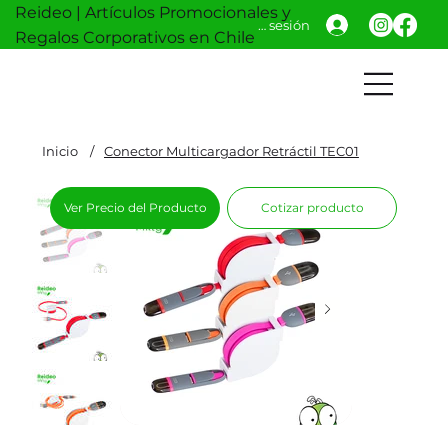
Reideo | Artículos Promocionales y
Iniciar sesión
Regalos Corporativos en Chile
Inicio
/
Conector Multicargador Retráctil TEC01
Ver Precio del Producto
Cotizar producto