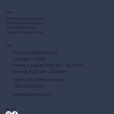
Información
Terminos y Condiciones
Políticas de Privacidad
Políticas de envío
Códigos Postales Chile
Dirección
Av. Sucre 2680 Ñuñoa
Santiago - Chile
Lunes a Jueves 9:00 am - 18:00 pm
Viernes 9:00 am - 15:00 pm
+56 9 4754 7994 (ventas)
+56 2 2437 0151
pedidos@reideo.cl
Redes Sociales