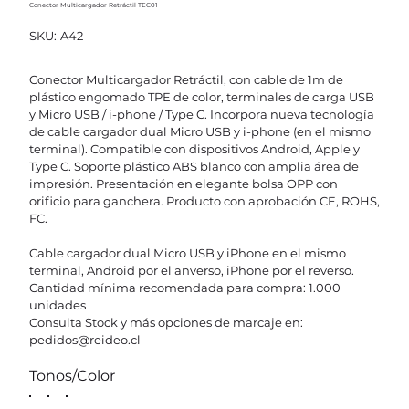
Conector Multicargador Retráctil TEC01
SKU
SKU:
A42
A42
Conector Multicargador Retráctil, con cable de 1m de
plástico engomado TPE de color, terminales de carga USB
y Micro USB / i-phone / Type C. Incorpora nueva tecnología
de cable cargador dual Micro USB y i-phone (en el mismo
terminal). Compatible con dispositivos Android, Apple y
Type C. Soporte plástico ABS blanco con amplia área de
impresión. Presentación en elegante bolsa OPP con
orificio para ganchera. Producto con aprobación CE, ROHS,
FC.
Cable cargador dual Micro USB y iPhone en el mismo
terminal, Android por el anverso, iPhone por el reverso.
Cantidad mínima recomendada para compra: 1.000
unidades
Consulta Stock y más opciones de marcaje en:
pedidos@reideo.cl
Tonos/Color