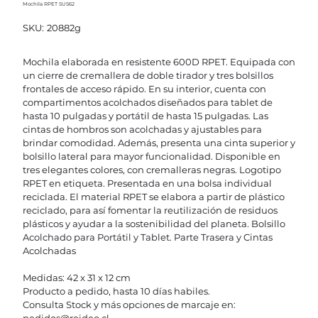
Mochila RPET SUS62
SKU
SKU:
20882g
20882g
Mochila elaborada en resistente 600D RPET. Equipada con
un cierre de cremallera de doble tirador y tres bolsillos
frontales de acceso rápido. En su interior, cuenta con
compartimentos acolchados diseñados para tablet de
hasta 10 pulgadas y portátil de hasta 15 pulgadas. Las
cintas de hombros son acolchadas y ajustables para
brindar comodidad. Además, presenta una cinta superior y
bolsillo lateral para mayor funcionalidad. Disponible en
tres elegantes colores, con cremalleras negras. Logotipo
RPET en etiqueta. Presentada en una bolsa individual
reciclada. El material RPET se elabora a partir de plástico
reciclado, para así fomentar la reutilización de residuos
plásticos y ayudar a la sostenibilidad del planeta. Bolsillo
Acolchado para Portátil y Tablet. Parte Trasera y Cintas
Acolchadas
Medidas: 42 x 31 x 12 cm
Producto a pedido, hasta 10 días habiles.
Consulta Stock y más opciones de marcaje en: