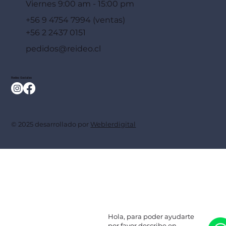
Viernes 9:00 am - 15:00 pm
+56 9 4754 7994 (ventas)
+56 2 2437 0151
pedidos@reideo.cl
Redes Sociales
© 2025 desarrollado por
Weblerdigital
Hola, para poder ayudarte
por favor describe en