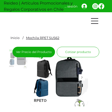
Reideo | Artículos Promocionales y
Iniciar sesión
Regalos Corporativos en Chile
Inicio
/
Mochila RPET SUS62
Ver Precio del Producto
Cotizar producto