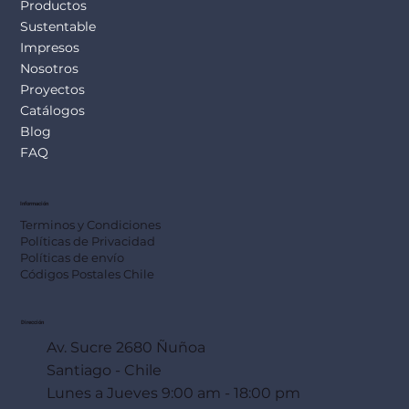
Productos
Sustentable
Impresos
Nosotros
Proyectos
Catálogos
Blog
FAQ
Información
Terminos y Condiciones
Políticas de Privacidad
Políticas de envío
Códigos Postales Chile
Dirección
Av. Sucre 2680 Ñuñoa
Santiago - Chile
Lunes a Jueves 9:00 am - 18:00 pm