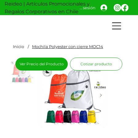
Reideo | Artículos Promocionales y
Iniciar sesión
Regalos Corporativos en Chile
Inicio
/
Mochila Polyester con cierre MOC14
Ver Precio del Producto
Cotizar producto