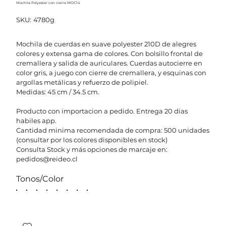
Mochila Polyester con cierre MOC14
SKU
SKU:
4780g
4780g
Mochila de cuerdas en suave polyester 210D de alegres
colores y extensa gama de colores. Con bolsillo frontal de
cremallera y salida de auriculares. Cuerdas autocierre en
color gris, a juego con cierre de cremallera, y esquinas con
argollas metálicas y refuerzo de polipiel.
Medidas: 45 cm / 34.5 cm.
Producto con importacion a pedido. Entrega 20 dias
habiles app.
Cantidad minima recomendada de compra: 500 unidades
(consultar por los colores disponibles en stock)
Consulta Stock y más opciones de marcaje en:
pedidos@reideo.cl
Tonos/Color