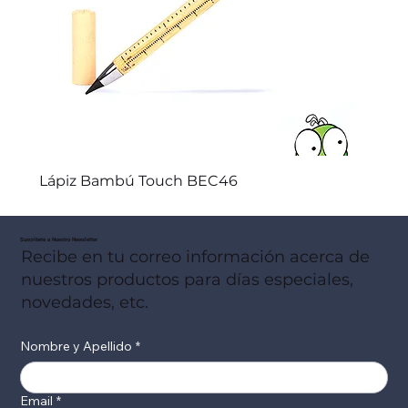
Lápiz Bambú Touch BEC46
Suscribete a Nuestro Newsletter
Recibe en tu correo información acerca de
nuestros productos para días especiales,
novedades, etc.
Nombre y Apellido
*
Email
*