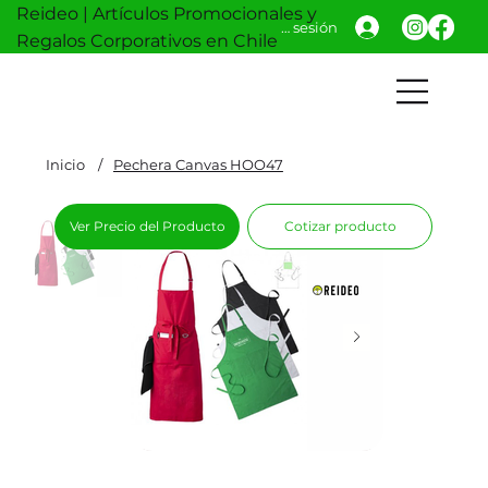
Reideo | Artículos Promocionales y
Iniciar sesión
Regalos Corporativos en Chile
Inicio
/
Pechera Canvas HOO47
Ver Precio del Producto
Cotizar producto