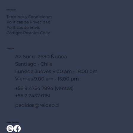
Información
Terminos y Condiciones
Políticas de Privacidad
Políticas de envío
Códigos Postales Chile
Dirección
Av. Sucre 2680 Ñuñoa
Santiago - Chile
Lunes a Jueves 9:00 am - 18:00 pm
Viernes 9:00 am - 15:00 pm
+56 9 4754 7994 (ventas)
+56 2 2437 0151
pedidos@reideo.cl
Redes Sociales