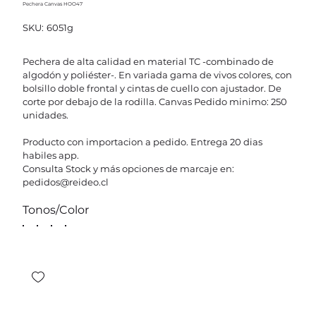
Pechera Canvas HOO47
SKU
SKU:
6051g
6051g
Pechera de alta calidad en material TC -combinado de
algodón y poliéster-. En variada gama de vivos colores, con
bolsillo doble frontal y cintas de cuello con ajustador. De
corte por debajo de la rodilla. Canvas Pedido minimo: 250
unidades.
Producto con importacion a pedido. Entrega 20 dias
habiles app.
Consulta Stock y más opciones de marcaje en:
pedidos@reideo.cl
Tonos/Color