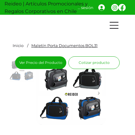
Reideo | Artículos Promocionales y
Iniciar sesión
Regalos Corporativos en Chile
Inicio
/
Maletín Porta Documentos BOL31
Ver Precio del Producto
Cotizar producto