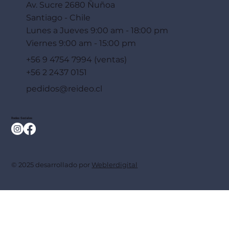
Av. Sucre 2680 Ñuñoa
Santiago - Chile
Lunes a Jueves 9:00 am - 18:00 pm
Viernes 9:00 am - 15:00 pm
+56 9 4754 7994 (ventas)
+56 2 2437 0151
pedidos@reideo.cl
Redes Sociales
© 2025 desarrollado por
Weblerdigital