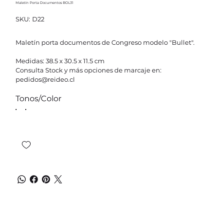
Maletín Porta Documentos BOL31
SKU
SKU:
D22
D22
Maletín porta documentos de Congreso modelo "Bullet".
Medidas: 38.5 x 30.5 x 11.5 cm
Consulta Stock y más opciones de marcaje en:
pedidos@reideo.cl
Tonos/Color