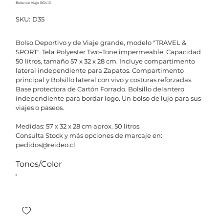
Bolso de Viaje BOL13
SKU
SKU:
D35
D35
Bolso Deportivo y de Viaje grande, modelo "TRAVEL &
SPORT". Tela Polyester Two-Tone impermeable. Capacidad
50 litros, tamaño 57 x 32 x 28 cm. Incluye compartimento
lateral independiente para Zapatos. Compartimento
principal y Bolsillo lateral con vivo y costuras reforzadas.
Base protectora de Cartón Forrado. Bolsillo delantero
independiente para bordar logo. Un bolso de lujo para sus
viajes o paseos.
Medidas: 57 x 32 x 28 cm aprox. 50 litros.
Consulta Stock y más opciones de marcaje en:
pedidos@reideo.cl
Tonos/Color