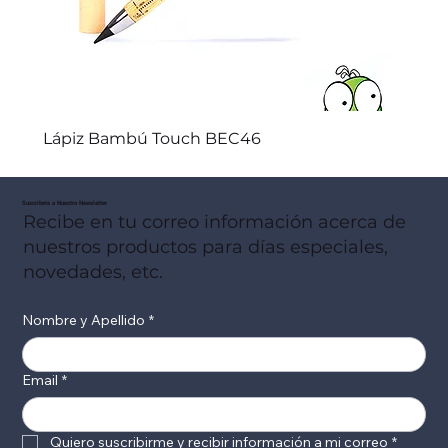
Lápiz Bambú Touch BEC46
Suscribete a Nuestro Newsletter
Recibe en tu correo información acerca de
nuestros productos para días especiales,
novedades, etc.
Nombre y Apellido
*
Email
*
Quiero suscribirme y recibir información a mi correo
*