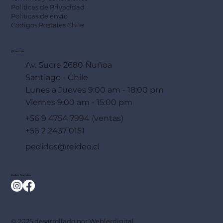
Políticas de Privacidad
Políticas de envío
Códigos Postales Chile
Dirección
Av. Sucre 2680 Ñuñoa
Santiago - Chile
Lunes a Jueves 9:00 am - 18:00 pm
Viernes 9:00 am - 15:00 pm
+56 9 4754 7994 (ventas)
+56 2 2437 0151
pedidos@reideo.cl
Redes Sociales
© 2025 desarrollado por
Weblerdigital