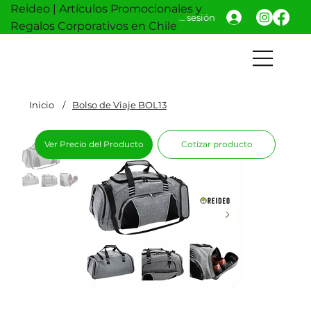
Reideo | Artículos Promocionales y
Iniciar sesión
Regalos Corporativos en Chile
Inicio
/
Bolso de Viaje BOL13
Ver Precio del Producto
Cotizar producto