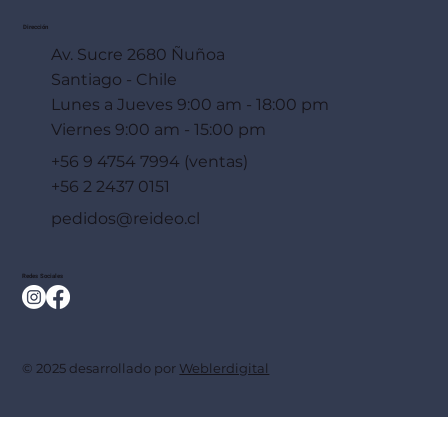
Dirección
Av. Sucre 2680 Ñuñoa
Santiago - Chile
Lunes a Jueves 9:00 am - 18:00 pm
Viernes 9:00 am - 15:00 pm
+56 9 4754 7994 (ventas)
+56 2 2437 0151
pedidos@reideo.cl
Redes Sociales
© 2025 desarrollado por
Weblerdigital