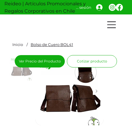
Reideo | Artículos Promocionales y
Iniciar sesión
Regalos Corporativos en Chile
Inicio
/
Bolso de Cuero BOL41
Ver Precio del Producto
Cotizar producto