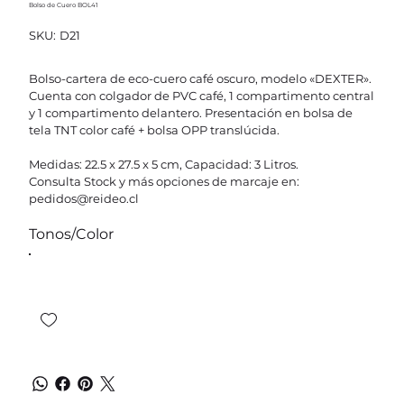
Bolso de Cuero BOL41
SKU
SKU:
D21
D21
Bolso-cartera de eco-cuero café oscuro, modelo «DEXTER».
Cuenta con colgador de PVC café, 1 compartimento central
y 1 compartimento delantero. Presentación en bolsa de
tela TNT color café + bolsa OPP translúcida.
Medidas: 22.5 x 27.5 x 5 cm, Capacidad: 3 Litros.
Consulta Stock y más opciones de marcaje en:
pedidos@reideo.cl
Tonos/Color