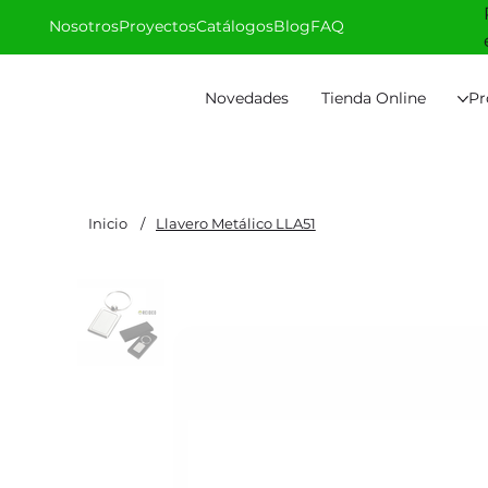
Nosotros
Proyectos
Catálogos
Blog
FAQ
Novedades
Tienda Online
Pr
Inicio
/
Llavero Metálico LLA51