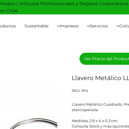
Reideo | Artículos Promocionales y Regalos Corporativos
en Chile
oductos
Sustentable
Impresos
Servicios
Coti
Ver Precio del Produc
Llavero Metálico L
SKU
SKU:
K14
K14
Llavero Metálico Cuadrado. P
aterciopelada.
Medidas: 2.9 x 4 x 0.3 cm.
Consulta Stock y más opciones