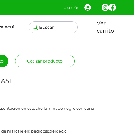
Iniciar sesión
Ver
za Aquí
Buscar
carrito
to
Cotizar producto
LA51
resentación en estuche laminado negro con cuna
 de marcaje en: pedidos@reideo.cl