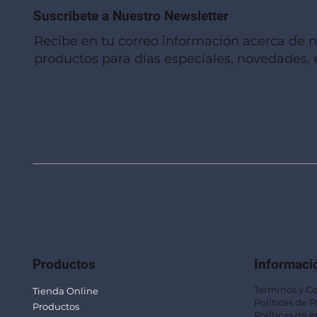
Suscribete a Nuestro Newsletter
Recibe en tu correo información acerca de 
productos para días especiales, novedades, e
Vista rápida
Vista rápida
Vista rápida
Linterna de Muñeca LLA92
Mug Térmico Fibra de Trigo SUS115
Trofeo Vidrio TRO48
Bolsa Pol
Mug Fibra
Trofeo Vi
Productos
Informaci
Terminos y C
Tienda Online
Políticas de 
Productos
Políticas de e