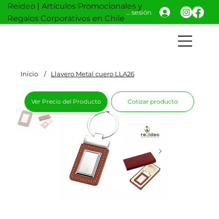
Reideo | Artículos Promocionales y
Iniciar sesión
Regalos Corporativos en Chile
Inicio
/
Llavero Metal cuero LLA26
Ver Precio del Producto
Cotizar producto