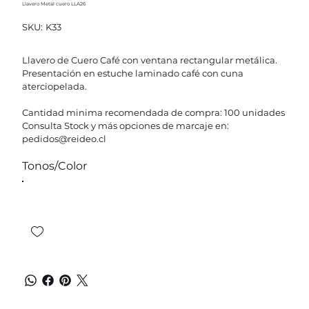
Llavero Metal cuero LLA26
SKU
SKU:
K33
K33
Llavero de Cuero Café con ventana rectangular metálica.
Presentación en estuche laminado café con cuna
aterciopelada.
Cantidad minima recomendada de compra: 100 unidades
Consulta Stock y más opciones de marcaje en:
pedidos@reideo.cl
Tonos/Color