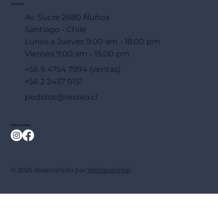
Dirección
Av. Sucre 2680 Ñuñoa
Santiago - Chile
Lunes a Jueves 9:00 am - 18:00 pm
Viernes 9:00 am - 15:00 pm
+56 9 4754 7994 (ventas)
+56 2 2437 0151
pedidos@reideo.cl
Redes Sociales
© 2025 desarrollado por
Weblerdigital