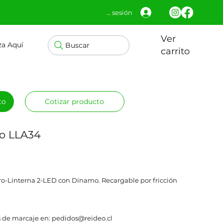
Iniciar sesión
Ver
za Aquí
Buscar
carrito
to
Cotizar producto
mo LLA34
-Linterna 2-LED con Dínamo. Recargable por fricción
a.
 de marcaje en: pedidos@reideo.cl