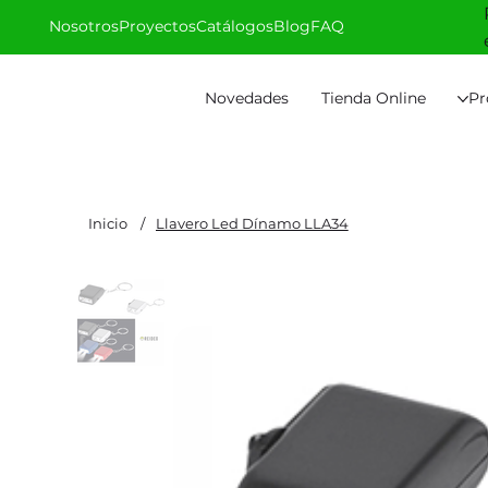
Nosotros
Proyectos
Catálogos
Blog
FAQ
Novedades
Tienda Online
Pr
Inicio
/
Llavero Led Dínamo LLA34