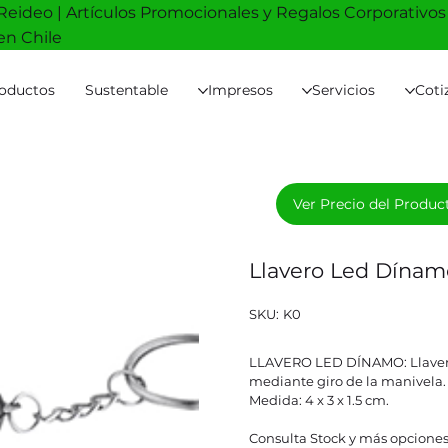
Reideo | Artículos Promocionales y Regalos Corporativos
en Chile
oductos
Sustentable
Impresos
Servicios
Coti
Ver Precio del Produc
Llavero Led Dína
SKU
SKU:
K0
K0
LLAVERO LED DÍNAMO: Llavero
mediante giro de la manivel
Medida: 4 x 3 x 1.5 cm.
Consulta Stock y más opciones