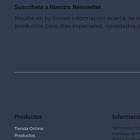
Suscribete a Nuestro Newsletter
Recibe en tu correo información acerca de 
productos para días especiales, novedades, e
Vista rápida
Vista rápida
Vista rápida
Linterna de Muñeca LLA92
Mug Térmico Fibra de Trigo SUS115
Trofeo Vidrio TRO48
Bolsa Pol
Mug Fibra
Trofeo Vi
Productos
Informaci
Terminos y C
Tienda Online
Políticas de 
Productos
Políticas de e