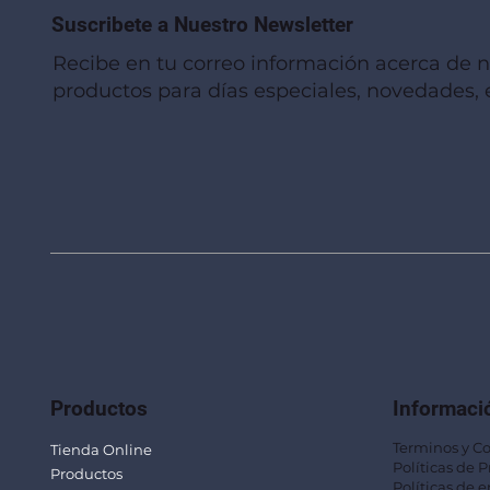
Suscribete a Nuestro Newsletter
Recibe en tu correo información acerca de 
productos para días especiales, novedades, e
Vista rápida
Vista rápida
Vista rápida
Linterna de Muñeca LLA92
Mug Térmico Fibra de Trigo SUS115
Trofeo Vidrio TRO48
Bolsa Pol
Mug Fibra
Trofeo Vi
Productos
Informaci
Terminos y C
Tienda Online
Políticas de 
Productos
Políticas de e