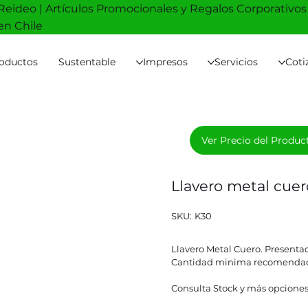
Reideo | Artículos Promocionales y Regalos Corporativos
en Chile
oductos
Sustentable
Impresos
Servicios
Coti
Ver Precio del Produc
Llavero metal cue
SKU
SKU:
K30
K30
Llavero Metal Cuero. Presenta
Cantidad minima recomendad
Consulta Stock y más opciones