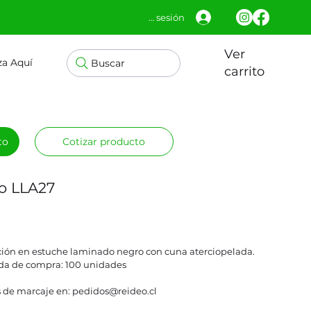
Iniciar sesión
Ver
za Aquí
Buscar
carrito
to
Cotizar producto
ro LLA27
ción en estuche laminado negro con cuna aterciopelada.
a de compra: 100 unidades
 de marcaje en: pedidos@reideo.cl