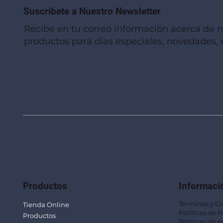
Suscribete a Nuestro Newsletter
Recibe en tu correo información acerca de 
productos para días especiales, novedades, e
Vista rápida
Vista rápida
Vista rápida
Linterna de Muñeca LLA92
Mug Térmico Fibra de Trigo SUS115
Trofeo Vidrio TRO48
Bolsa Pol
Mug Fibra
Trofeo Vi
Productos
Informaci
Terminos y C
Tienda Online
Políticas de 
Productos
Políticas de e