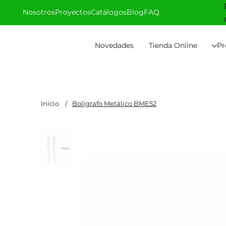
Nosotros
Proyectos
Catálogos
Blog
FAQ
Novedades
Tienda Online
Pr
Inicio
/
Bolígrafo Metálico BME52