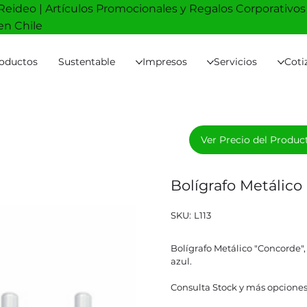
Reideo | Artículos Promocionales y Regalos Corporativos
en Chile
oductos
Sustentable
Impresos
Servicios
Coti
Ver Precio del Produc
Bolígrafo Metálic
SKU
SKU:
L113
L113
Bolígrafo Metálico "Concorde", 
azul.
Consulta Stock y más opciones