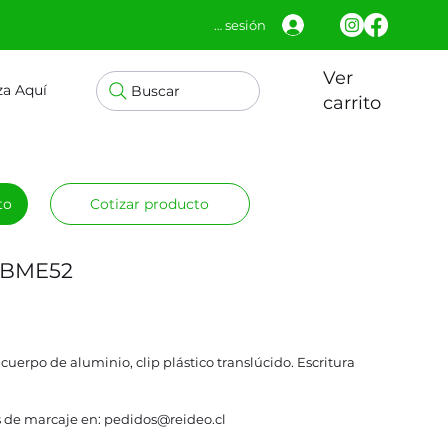
Iniciar sesión
Ver
za Aquí
Buscar
carrito
to
Cotizar producto
o BME52
cuerpo de aluminio, clip plástico translúcido. Escritura
 de marcaje en: pedidos@reideo.cl