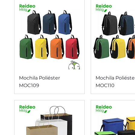
Vista rápida
Vista rápi
Mochila Poliéster
Mochila Poliéste
MOC109
MOC110