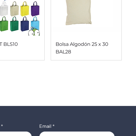
ista rápida
Vista rápida
T BLS10
Bolsa Algodón 25 x 30
BAL28
*
Email
*