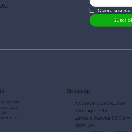
tc.
Quiero suscribi
Suscrib
ón
Dirección
ondiciones
Av. Sucre 2680 Ñuñoa
Privacidad
Santiago - Chile
nvío
Lunes a Jueves 9:00 am 
les Chile
18:00 pm