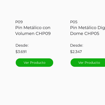
P09
P05
Pin Metálico con
Pin Metálico Dig
Volumen CHP09
Dome CHP05
Desde:
Desde:
$3.691
$2.347
Ver Producto
Ver Producto