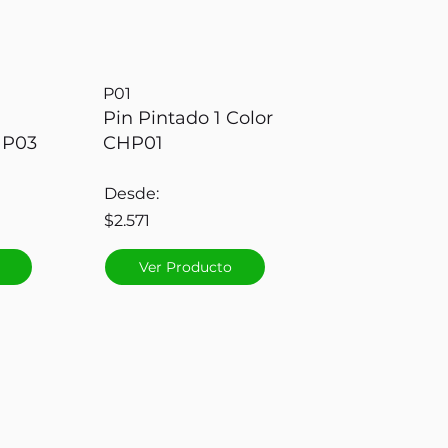
P01
Pin Pintado 1 Color
HP03
CHP01
Desde:
$2.571
Ver Producto