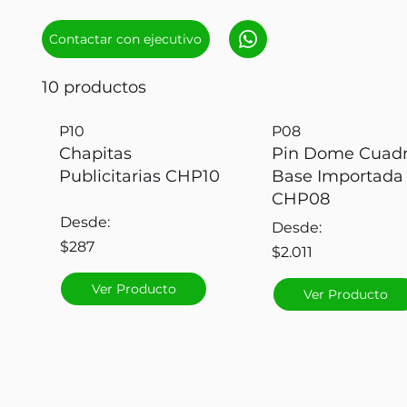
Contactar con ejecutivo
10 productos
P10
P08
Chapitas
Pin Dome Cuad
Publicitarias CHP10
Base Importada
CHP08
Desde:
Desde:
$287
$2.011
Ver Producto
Ver Producto