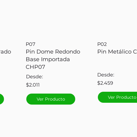
P07
P02
rado
Pin Dome Redondo
Pin Metálico 
Base Importada
CHP07
Desde:
Desde:
$2.459
$2.011
Ver Producto
Ver Producto