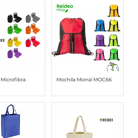
ista rápida
Vista rápida
 Microfibra
Mochila Morral MOC66