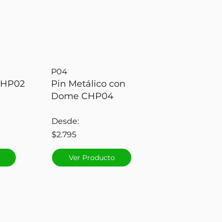
P04
CHP02
Pin Metálico con
Dome CHP04
Desde:
$2.795
Ver Producto