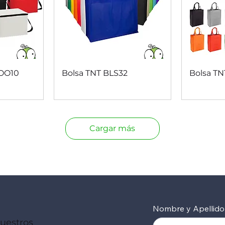
da
Vista rápida
V
COO10
Bolsa TNT BLS32
Bolsa TN
Cargar más
Nombre y Apellido
nuestros