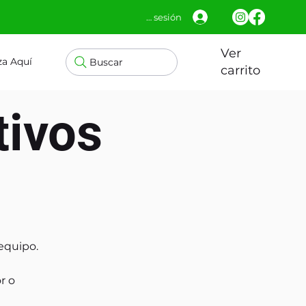
Iniciar sesión
Ver
za Aquí
Buscar
carrito
tivos
equipo.
r o