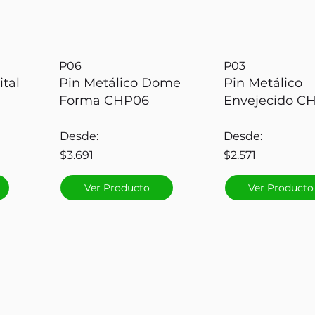
P06
P03
ital
Pin Metálico Dome
Pin Metálico
Forma CHP06
Envejecido C
Desde:
Desde:
$3.691
$2.571
Ver Producto
Ver Producto