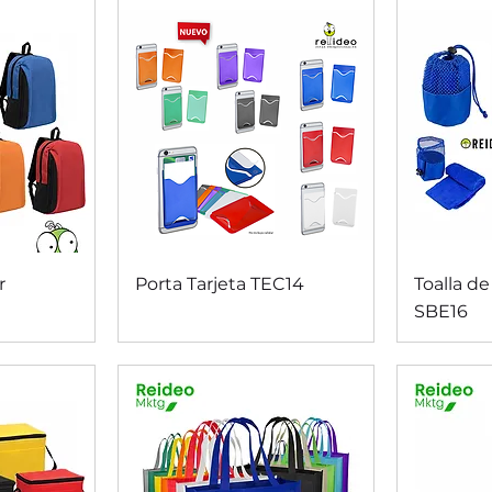
da
Vista rápida
V
r
Porta Tarjeta TEC14
Toalla de
SBE16