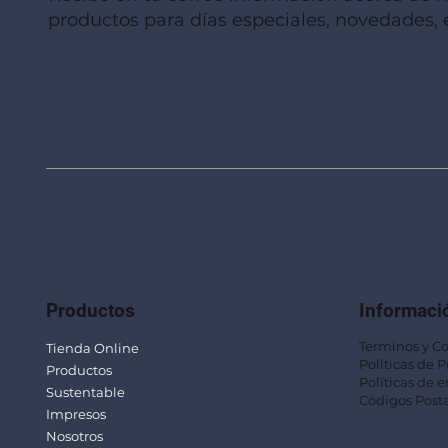
productos para días especiales, novedades, e
Productos
Informaci
Terminos y C
Tienda Online
Políticas de 
Productos
Políticas de e
Sustentable
Códigos Posta
Impresos
Nosotros