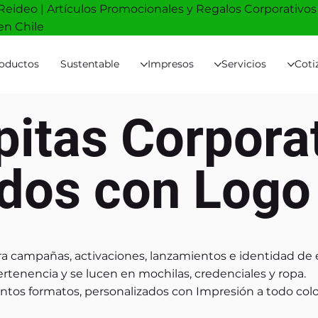
Reideo | Artículos Promocionales y Regalos Corporativos
en Chile
oductos
Sustentable
Impresos
Servicios
Coti
pitas Corpora
dos con Logo
ara campañas, activaciones, lanzamientos e identidad de 
tenencia y se lucen en mochilas, credenciales y ropa.
ntos formatos, personalizados con Impresión a todo colo