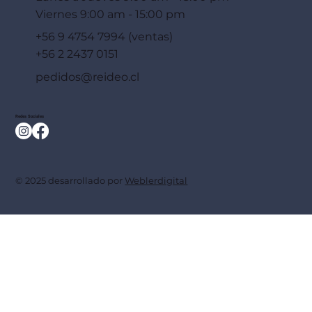
Viernes 9:00 am - 15:00 pm
+56 9 4754 7994 (ventas)
+56 2 2437 0151
pedidos@reideo.cl
Redes Sociales
© 2025 desarrollado por
Weblerdigital