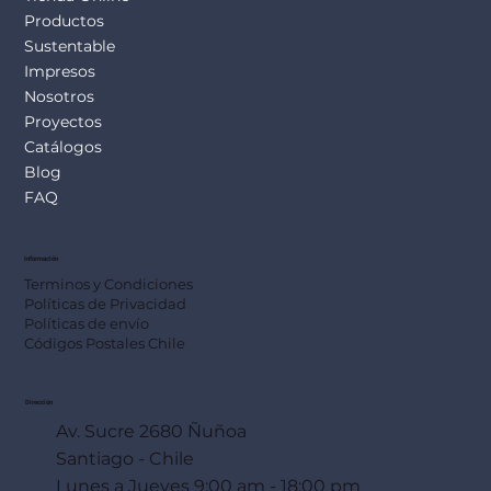
Productos
Sustentable
Impresos
Nosotros
Proyectos
Catálogos
Blog
FAQ
Información
Terminos y Condiciones
Políticas de Privacidad
Políticas de envío
Códigos Postales Chile
Dirección
Av. Sucre 2680 Ñuñoa
Santiago - Chile
Lunes a Jueves 9:00 am - 18:00 pm