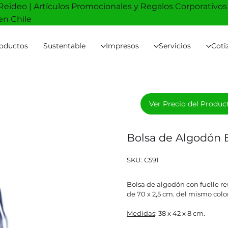
Reideo | Artículos Promocionales y Regalos Corporativos
en Chile
oductos
Sustentable
Impresos
Servicios
Coti
Ver Precio del Produc
Bolsa de Algodón
SKU
SKU:
C591
C591
Bolsa de algodón con fuelle reu
de 70 x 2,5 cm. del mismo color
Medidas
: 38 x 42 x 8 cm.