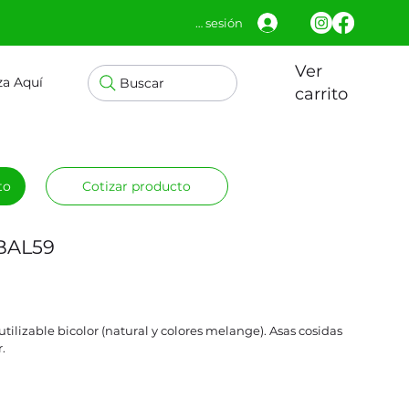
Iniciar sesión
Ver
za Aquí
Buscar
carrito
to
Cotizar producto
 BAL59
tilizable bicolor (natural y colores melange). Asas cosidas
.