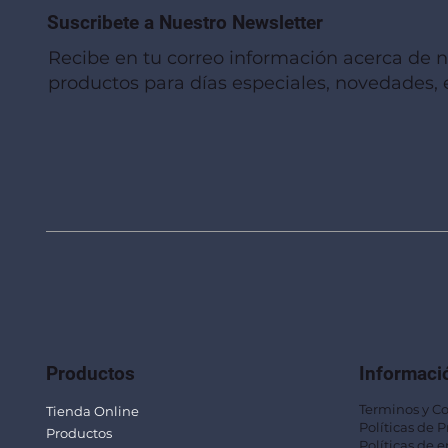
Suscribete a Nuestro Newsletter
Recibe en tu correo información acerca de 
productos para días especiales, novedades, e
Vista rápida
Vista rápida
Vista rápida
Linterna de Muñeca LLA92
Mug Térmico Fibra de Trigo SUS115
Trofeo Vidrio TRO48
Bolsa Pol
Mug Fibra
Trofeo Vi
Productos
Informaci
Terminos y C
Tienda Online
Políticas de 
Productos
Políticas de e