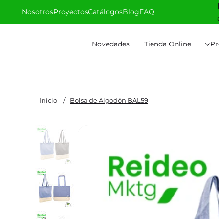
Nosotros
Proyectos
Catálogos
Blog
FAQ
Novedades
Tienda Online
Pr
Inicio
/
Bolsa de Algodón BAL59